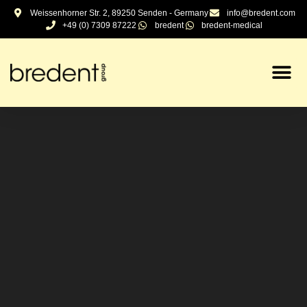
Inhalt
Weissenhorner Str. 2, 89250 Senden - Germany
info@bredent.com
springen
+49 (0) 7309 87222
bredent
bredent-medical