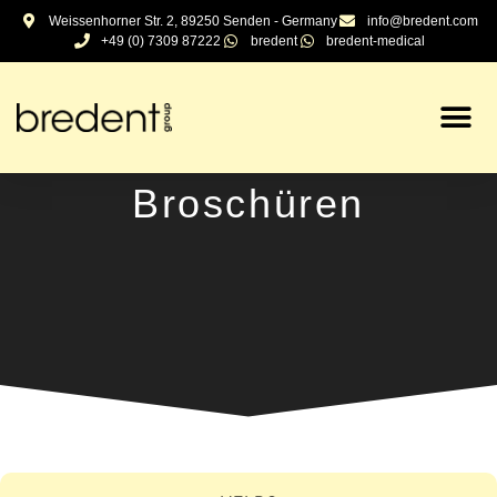
Inhalt
Weissenhorner Str. 2, 89250 Senden - Germany
info@bredent.com
springen
+49 (0) 7309 87222
bredent
bredent-medical
Broschüren