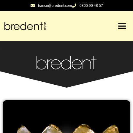
contenu
france@bredent.com
0800 90 48 57
principal