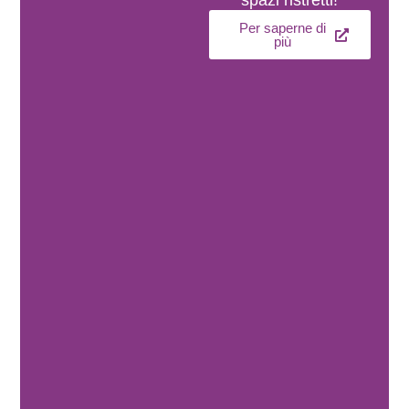
spazi ristretti!
Per saperne di
più